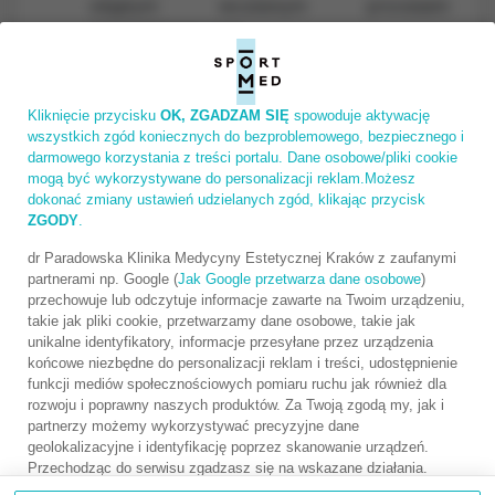
objętym wczesnym procesem
zwyrodnieniowym.
Komórki macierzyste
– wykorzystywane
są zamiast operacji do leczenia urazów
Kliknięcie przycisku
OK, ZGADZAM SIĘ
spowoduje aktywację
(także urazów sportowych) i stanów
wszystkich zgód koniecznych do bezproblemowego, bezpiecznego i
zwyrodnieniowych (wynikających z wieku
darmowego korzystania z treści portalu. Dane osobowe/pliki cookie
lub nieodpowiedniego trybu życia).
mogą być wykorzystywane do personalizacji reklam.Możesz
Terapię komórkami macierzystymi
dokonać zmiany ustawień udzielanych zgód, klikając przycisk
ZGODY
.
wykorzystujemy w następujących
sytuacjach:
dr Paradowska Klinika Medycyny Estetycznej Kraków z zaufanymi
partnerami np. Google (
Jak Google przetwarza dane osobowe
)
leczenie stawu skokowego;
przechowuje lub odczytuje informacje zawarte na Twoim urządzeniu,
leczenie bólu biodra;
takie jak pliki cookie, przetwarzamy dane osobowe, takie jak
unikalne identyfikatory, informacje przesyłane przez urządzenia
leczenie barku;
końcowe niezbędne do personalizacji reklam i treści, udostępnienie
funkcji mediów społecznościowych pomiaru ruchu jak również dla
leczenie stawu kolanowego.
rozwoju i poprawny naszych produktów. Za Twoją zgodą my, jak i
partnerzy możemy wykorzystywać precyzyjne dane
Komórki macierzyste w Klinice Sport-Med dr
geolokalizacyjne i identyfikację poprzez skanowanie urządzeń.
Paradowski stosowane są zgodnie z tendencją
Przechodząc do serwisu zgadzasz się na wskazane działania.
wytyczoną przez Międzynarodowe
Możesz wyrazić zgodę na powyższe cele przetwarzania poprzez