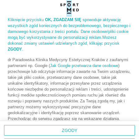
Kliknięcie przycisku
OK, ZGADZAM SIĘ
spowoduje aktywację
wszystkich zgód koniecznych do bezproblemowego, bezpiecznego i
darmowego korzystania z treści portalu. Dane osobowe/pliki cookie
mogą być wykorzystywane do personalizacji reklam.Możesz
dokonać zmiany ustawień udzielanych zgód, klikając przycisk
ZGODY
.
dr Paradowska Klinika Medycyny Estetycznej Kraków z zaufanymi
partnerami np. Google (
Jak Google przetwarza dane osobowe
)
przechowuje lub odczytuje informacje zawarte na Twoim urządzeniu,
NASZE SPECJALNOŚCI
takie jak pliki cookie, przetwarzamy dane osobowe, takie jak
unikalne identyfikatory, informacje przesyłane przez urządzenia
końcowe niezbędne do personalizacji reklam i treści, udostępnienie
Medycyna regeneracyjna
funkcji mediów społecznościowych pomiaru ruchu jak również dla
rozwoju i poprawny naszych produktów. Za Twoją zgodą my, jak i
Dzięki pasji dra J. Paradowskiego nasi Pacjenci
partnerzy możemy wykorzystywać precyzyjne dane
mogą korzystać z bezpiecznych i nowatorskich
geolokalizacyjne i identyfikację poprzez skanowanie urządzeń.
terapii biologicznych. W Klinice Sport-Med
Przechodząc do serwisu zgadzasz się na wskazane działania.
Możesz wyrazić zgodę na powyższe cele przetwarzania poprzez
stosuje się je pojedynczo lub w kombinacjach
ZGODY
kliknięcie w przycisk
OK, ZGADZAM SIĘ
, możesz również nie
do leczenia stanów zwyrodnieniowych (artroz)
wyrażać zgody poprzez wybór ustawień zaawansowanych. W