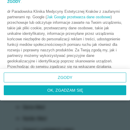
ZGODY
.
dr Paradowska Klinika Medycyny Estetycznej Kraków z zaufanymi
partnerami np. Google (
Jak Google przetwarza dane osobowe
)
przechowuje lub odczytuje informacje zawarte na Twoim urządzeniu,
Na skróty
takie jak pliki cookie, przetwarzamy dane osobowe, takie jak
unikalne identyfikatory, informacje przesyłane przez urządzenia
końcowe niezbędne do personalizacji reklam i treści, udostępnienie
Strona główna
funkcji mediów społecznościowych pomiaru ruchu jak również dla
rozwoju i poprawny naszych produktów. Za Twoją zgodą my, jak i
Operacje
partnerzy możemy wykorzystywać precyzyjne dane
geolokalizacyjne i identyfikację poprzez skanowanie urządzeń.
Medycyna sportowa
Przechodząc do serwisu zgadzasz się na wskazane działania.
Możesz wyrazić zgodę na powyższe cele przetwarzania poprzez
USG ortopedyczne
ZGODY
kliknięcie w przycisk
OK, ZGADZAM SIĘ
, możesz również nie
wyrażać zgody poprzez wybór ustawień zaawansowanych. W
Komórki macierzyste
sytuacji braku zgody będziemy przetwarzać dane osobowe w innych
OK, ZGADZAM SIĘ
celach na innych podstawach prawnych (informacje w tym zakresie
Doświadczenie zawodowe
dostępne są w naszej
polityce prywatności
). Poprzez kliknięcie w
przycisk
ZGODY
możesz zarządzać swoimi preferencjami przed
Dieta-Med
wyrażeniem zgody lub odmową udzielenia zgody. Cele
przetwarzania Twoich danych bez konieczności uzyskania Twojej
Kardio-Med
zgody w oparciu o uzasadniony interes
dr Paradowska Klinika
Medycyny Estetycznej Kraków
oraz informacje o możliwości
Dojazd z pobliskich miast