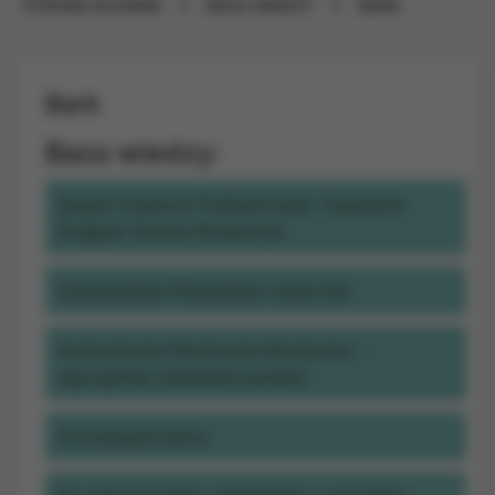
STRONA GŁÓWNA
BAZA WIEDZY
BARK
Bark
Baza wiedzy:
Zespół Ciasnoty Podbarkowej i Zapalenie
Ścięgien Stożka Rotatorów
Uszkodzenie Pierścienia rotatorów
Uszkodzenie Pierścienia Rotatorów -
najczęściej zadawane pytania
Artroskopia barku