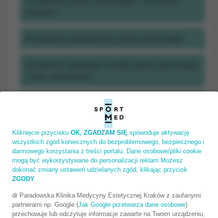
Po operacji stawu ramiennego - poradnik
ćwiczeń
Przewlekła niestabilność stawu barkowego
Zarostowe zapalenie torebki stawu barkowego
- bark zamrożony
Naderwanie stawu ramiennego (uszkodzenie
obrąbka stawowego)
Kliknięcie przycisku
OK, ZGADZAM SIĘ
spowoduje aktywację
Zerwanie ścięgna mięśnia dwugłowego
wszystkich zgód koniecznych do bezproblemowego, bezpiecznego i
darmowego korzystania z treści portalu. Dane osobowe/pliki cookie
ramienia
mogą być wykorzystywane do personalizacji reklam.Możesz
dokonać zmiany ustawień udzielanych zgód, klikając przycisk
Urazy barku u sportowców wykonujących
ZGODY
.
rzuty
dr Paradowska Klinika Medycyny Estetycznej Kraków z zaufanymi
partnerami np. Google (
Jak Google przetwarza dane osobowe
)
przechowuje lub odczytuje informacje zawarte na Twoim urządzeniu,