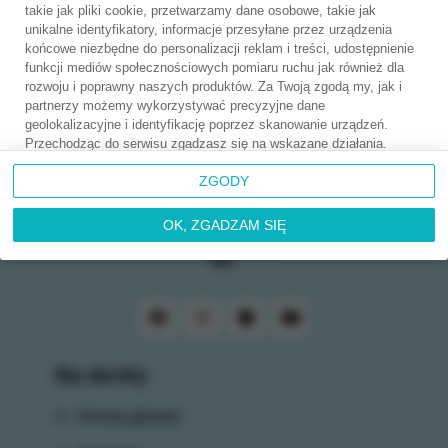
takie jak pliki cookie, przetwarzamy dane osobowe, takie jak
unikalne identyfikatory, informacje przesyłane przez urządzenia
końcowe niezbędne do personalizacji reklam i treści, udostępnienie
funkcji mediów społecznościowych pomiaru ruchu jak również dla
rozwoju i poprawny naszych produktów. Za Twoją zgodą my, jak i
partnerzy możemy wykorzystywać precyzyjne dane
geolokalizacyjne i identyfikację poprzez skanowanie urządzeń.
Przechodząc do serwisu zgadzasz się na wskazane działania.
Możesz wyrazić zgodę na powyższe cele przetwarzania poprzez
ZGODY
kliknięcie w przycisk
OK, ZGADZAM SIĘ
, możesz również nie
wyrażać zgody poprzez wybór ustawień zaawansowanych. W
sytuacji braku zgody będziemy przetwarzać dane osobowe w innych
OK, ZGADZAM SIĘ
celach na innych podstawach prawnych (informacje w tym zakresie
dostępne są w naszej
polityce prywatności
). Poprzez kliknięcie w
przycisk
ZGODY
możesz zarządzać swoimi preferencjami przed
wyrażeniem zgody lub odmową udzielenia zgody. Cele
przetwarzania Twoich danych bez konieczności uzyskania Twojej
zgody w oparciu o uzasadniony interes
dr Paradowska Klinika
Medycyny Estetycznej Kraków
oraz informacje o możliwości
Na skróty
sprzeciwienia się takiemu przetwarzaniu znajdziesz w
polityce
prywatności
. Cele przetwarzania Twoich danych bez konieczności
uzyskania Twojej zgody w oparciu o uzasadniony interes Zaufanych
Strona główna
dr Paradowska Klinika Medycyny Estetycznej Kraków oraz
możliwość sprzeciwienia się takiemu przetwarzaniu znajdziesz w