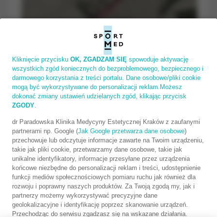
Kliknięcie przycisku
OK, ZGADZAM SIĘ
spowoduje aktywację
wszystkich zgód koniecznych do bezproblemowego, bezpiecznego i
darmowego korzystania z treści portalu. Dane osobowe/pliki cookie
III. Ugniatanie ruchem pulsacyjnym
mogą być wykorzystywane do personalizacji reklam.Możesz
dokonać zmiany ustawień udzielanych zgód, klikając przycisk
Wykonujemy od łokcia, w tych samych
ZGODY
.
pasmach (1-3) co ruch głaskania
dr Paradowska Klinika Medycyny Estetycznej Kraków z zaufanymi
partnerami np. Google (
Jak Google przetwarza dane osobowe
)
przechowuje lub odczytuje informacje zawarte na Twoim urządzeniu,
takie jak pliki cookie, przetwarzamy dane osobowe, takie jak
unikalne identyfikatory, informacje przesyłane przez urządzenia
końcowe niezbędne do personalizacji reklam i treści, udostępnienie
funkcji mediów społecznościowych pomiaru ruchu jak również dla
rozwoju i poprawny naszych produktów. Za Twoją zgodą my, jak i
partnerzy możemy wykorzystywać precyzyjne dane
geolokalizacyjne i identyfikację poprzez skanowanie urządzeń.
Przechodząc do serwisu zgadzasz się na wskazane działania.